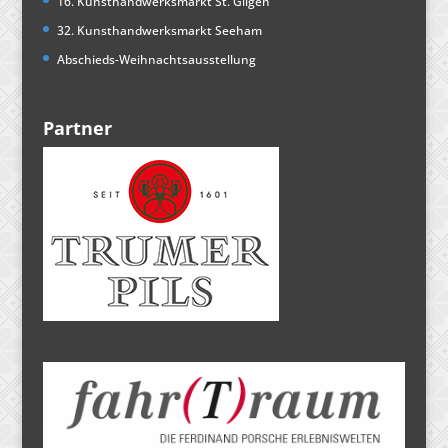
16. Kunsthandwerksmarkt St. Gilgen
32. Kunsthandwerksmarkt Seeham
Abschieds-Weihnachtsausstellung
Partner